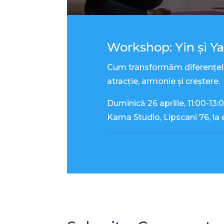
Workshop: Yin și Yan
Cum transformăm diferențele 
atracție, armonie și creștere.
Duminică
26 aprilie
, 11:00-13:
Kama Studio, Lipscani 76, la 