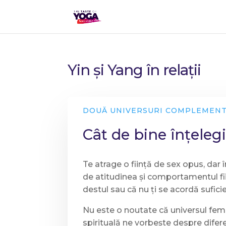
Yin și Yang în relații
DOUĂ UNIVERSURI COMPLEMEN
Cât de bine înțelegi
Te atrage o ființă de sex opus, dar î
de atitudinea și comportamentul ființ
destul sau că nu ți se acordă sufic
Nu este o noutate că universul femin
spirituală ne vorbește despre difere