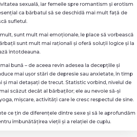
tivitatea sexuală, iar femeile spre romantism și erotism
esențial ca bărbatul să se deschidă mai mult față de
că sufletul.
mult, sunt mult mai emoționale, le place să vorbească
bații sunt mult mai raționali și oferă soluții logice și la
iază întotdeauna.
ai bună – de aceea revin adesea la decepțiile și
induce mai ușor stări de depresie sau anxietate, în timp
 și mai detașați de trecut. Statistic vorbind, nivelul de
mai scăzut decât al bărbaților; ele au nevoie să-și
yoga, mișcare, activități care le cresc respectul de sine.
ante ce țin de diferențele dintre sexe și să le aprofundăm
tru îmbunătățirea vieții și a relației de cuplu.