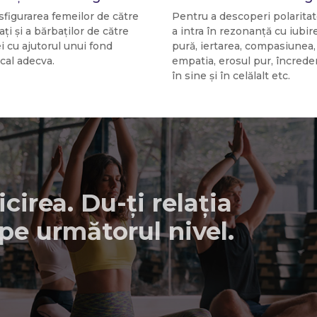
sfigurarea femeilor de către
Pentru a descoperi polaritat
ți și a bărbaților de către
a intra în rezonanță cu iubir
i cu ajutorul unui fond
pură, iertarea, compasiunea,
cal adecva.
empatia, erosul pur, încrede
în sine și în celălalt etc.
icirea. Du-ți relația
pe următorul nivel.