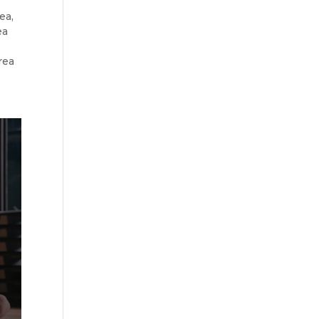
ea,
ea
rea