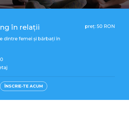
g în relații
preț: 50 RON
dintre femei și bărbați în
00
etaj
ÎNSCRIE-TE ACUM