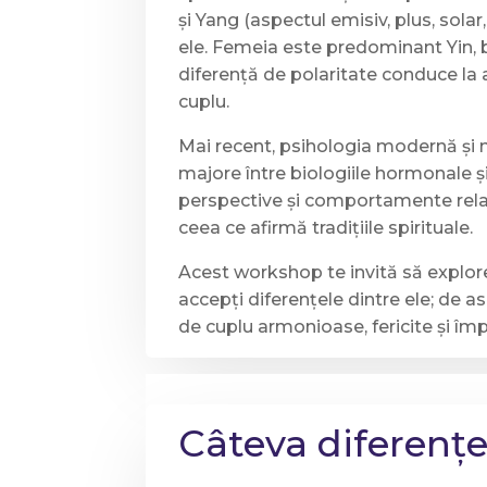
și Yang (aspectul emisiv, plus, sola
ele. Femeia este predominant Yin,
diferență de polaritate conduce la at
cuplu.
Mai recent, psihologia modernă și n
majore între biologiile hormonale și 
perspective și comportamente relaț
ceea ce afirmă tradițiile spirituale.
Acest workshop te invită să explorez
accepți diferențele dintre ele; de a
de cuplu armonioase, fericite și îm
Câteva diferențe 