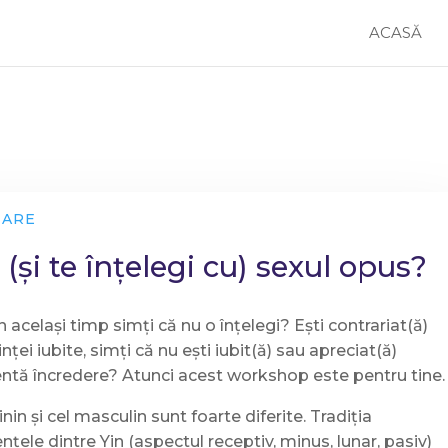
ACASĂ
TARE
 (și te înțelegi cu) sexul opus?
n același timp simți că nu o înțelegi? Ești contrariat(ă)
ei iubite, simți că nu ești iubit(ă) sau apreciat(ă)
ientă încredere? Atunci acest workshop este pentru tine.
in și cel masculin sunt foarte diferite. Tradiția
nțele dintre Yin (aspectul receptiv, minus, lunar, pasiv)