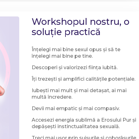
Workshopul nostru, o
soluție practică
Înțelegi mai bine sexul opus și să te
înțelegi mai bine pe tine.
Descoperi și valorizezi ființa iubită.
Îți trezești și amplifici calitățile potențiale.
Iubești mai mult și mai detașat, ai mai
multă încredere.
Devii mai empatic și mai compasiv.
Accesezi energia sublimă a Erosului Pur și
depășești instinctualitatea sexuală.
Treci mai ușor prin suișurile și coborâșurile