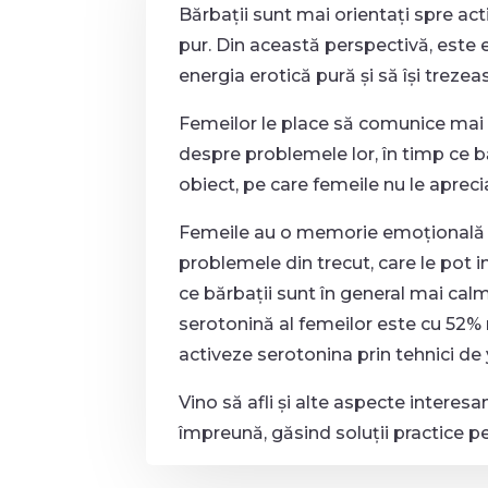
Bărbații sunt mai orientați spre ac
pur. Din această perspectivă, este 
energia erotică pură și să își trezeas
Femeilor le place să comunice mai 
despre problemele lor, în timp ce băr
obiect, pe care femeile nu le aprec
Femeile au o memorie emoțională m
problemele din trecut, care le pot 
ce bărbații sunt în general mai calmi
serotonină al femeilor este cu 52% 
activeze serotonina prin tehnici de 
Vino să afli și alte aspecte interes
împreună, găsind soluții practice pen