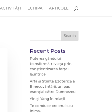
ACTIVITĂȚI
ECHIPA
ARTICOLE
Search
Recent Posts
Puterea gândului:
transformă-ți viața prin
conștientizarea forței
lăuntrice
Arta și Știința Ezoterică a
Binecuvântării, un pas
esenţial către Dumnezeu
Yin și Yang în relații
Te conduce creierul sau
inima?