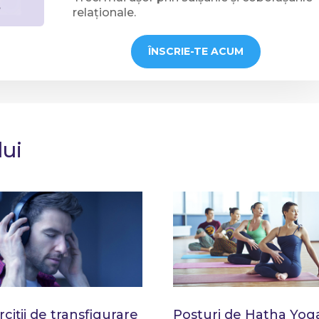
relaționale.
ÎNSCRIE-TE ACUM
lui
rciții de transfigurare
Posturi de Hatha Yog