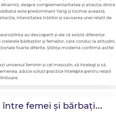
r, dinamic), despre complementaritatea și atracția dintre
 bărbatul este predominant Yang și tocmai această
racția, intensitatea trăirilor și savoarea unei relații de
euroștiința au descoperit și ele că există diferențe
creierele bărbaților și femeilor, care conduc la atitudini,
ionale foarte diferite. Știința modernă confirmă astfel
i universul feminin și cel masculin, să înțelegi și să
semenea, aduce soluții practice înțelepte pentru relații
plinitoare.
între femei și bărbați...